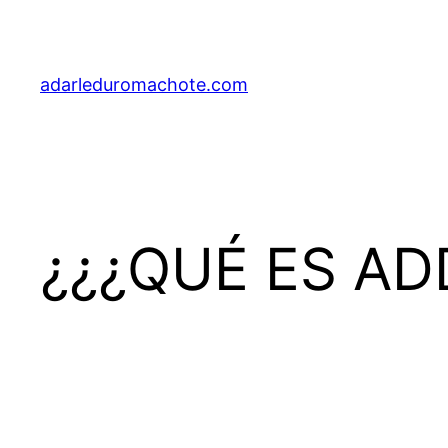
Saltar
al
contenido
adarleduromachote.com
¿¿¿QUÉ ES AD